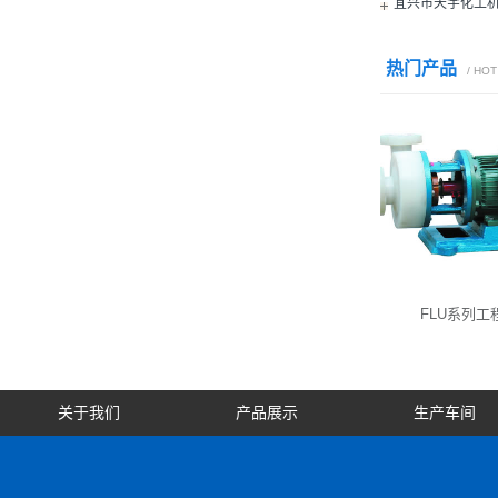
宜兴市天宇化工
热门产品
/ HO
工程…
FUB-ZK系列…
FLU系列工
关于我们
产品展示
生产车间