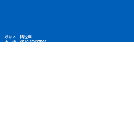
联系人：陆经理
电 话：0510-
87437568
传 真：0510-87437282
手 机：13506154835
地 址：江苏宜兴市丁蜀周墅工业区
邮 编：214221
E-mail：
web@tianyuby.com
网 址：
www.tianyuby.com
苏ICP备19058476号-2